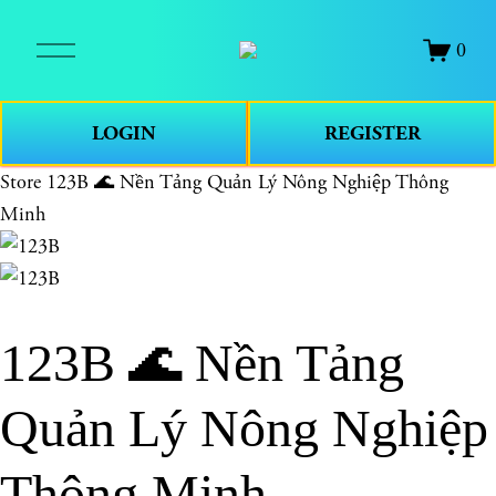
O
0
p
e
n
LOGIN
REGISTER
M
e
Store
123B 🌊 Nền Tảng Quản Lý Nông Nghiệp Thông
n
Minh
u
123B 🌊 Nền Tảng
Quản Lý Nông Nghiệp
Thông Minh