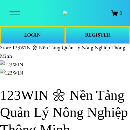
O
0
p
e
n
LOGIN
REGISTER
M
e
Store
123WIN 🌼 Nền Tảng Quản Lý Nông Nghiệp Thông
n
Minh
u
123WIN 🌼 Nền Tảng
Quản Lý Nông Nghiệp
Thông Minh