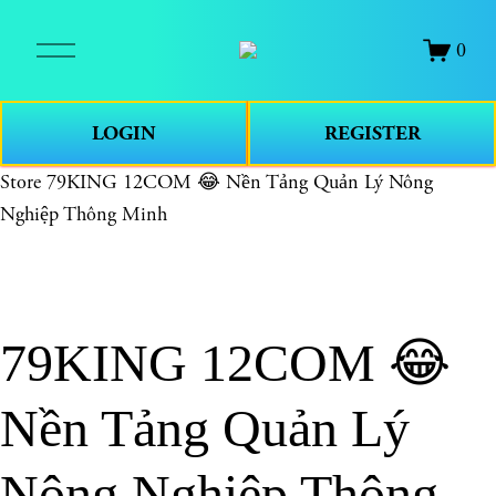
O
0
p
e
n
LOGIN
REGISTER
M
e
Store
79KING 12COM 😂 Nền Tảng Quản Lý Nông
n
Nghiệp Thông Minh
u
79KING 12COM 😂
Nền Tảng Quản Lý
Nông Nghiệp Thông