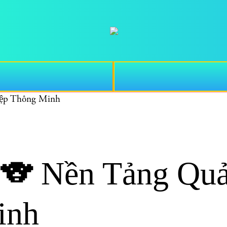
ệp Thông Minh
 Nền Tảng Quả
inh