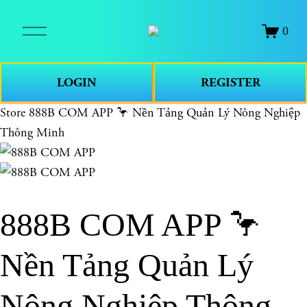
O
0
p
e
n
LOGIN
REGISTER
M
e
Store
888B COM APP 🦩 Nền Tảng Quản Lý Nông Nghiệp
n
Thông Minh
u
888B COM APP 🦩
Nền Tảng Quản Lý
Nông Nghiệp Thông