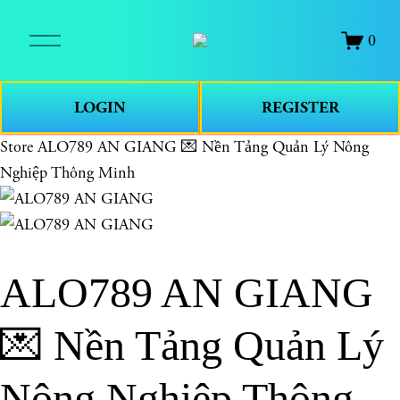
O
0
p
e
n
LOGIN
REGISTER
M
e
Store
ALO789 AN GIANG 💌 Nền Tảng Quản Lý Nông
n
Nghiệp Thông Minh
u
ALO789 AN GIANG
💌 Nền Tảng Quản Lý
Nông Nghiệp Thông