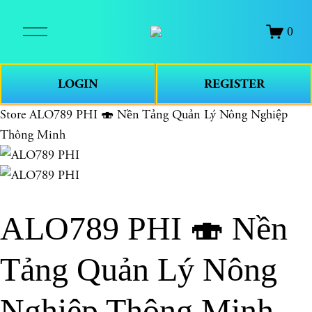
O
0
p
e
n
LOGIN
REGISTER
M
e
Store
ALO789 PHI 🍣 Nền Tảng Quản Lý Nông Nghiệp
n
Thông Minh
u
ALO789 PHI 🍣 Nền
Tảng Quản Lý Nông
Nghiệp Thông Minh