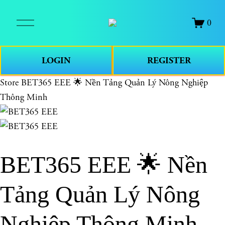
O
0
p
e
n
LOGIN
REGISTER
M
e
Store
BET365 EEE 🌟 Nền Tảng Quản Lý Nông Nghiệp
n
Thông Minh
u
BET365 EEE 🌟 Nền
Tảng Quản Lý Nông
Nghiệp Thông Minh