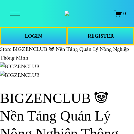
O
0
p
e
n
LOGIN
REGISTER
M
e
Store
BIGZENCLUB 🐼 Nền Tảng Quản Lý Nông Nghiệp
n
Thông Minh
u
BIGZENCLUB 🐼
Nền Tảng Quản Lý
Nông Nghiệp Thông