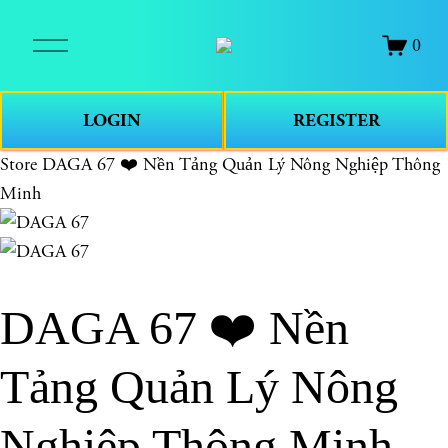
O
0
p
e
n
LOGIN
REGISTER
M
e
Store
DAGA 67 ❤️ Nền Tảng Quản Lý Nông Nghiệp Thông
n
Minh
u
DAGA 67 ❤️ Nền
Tảng Quản Lý Nông
Nghiệp Thông Minh