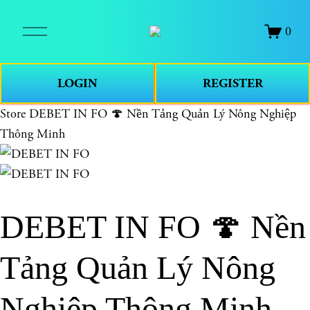
O
0
p
e
n
LOGIN
REGISTER
M
e
Store
DEBET IN FO 🍄 Nền Tảng Quản Lý Nông Nghiệp
n
Thông Minh
u
DEBET IN FO 🍄 Nền
Tảng Quản Lý Nông
Nghiệp Thông Minh