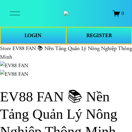
O
0
p
e
n
LOGIN
REGISTER
M
e
Store
EV88 FAN 📚 Nền Tảng Quản Lý Nông Nghiệp Thông
n
Minh
u
EV88 FAN 📚 Nền
Tảng Quản Lý Nông
Nghiệp Thông Minh