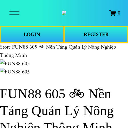
O
0
p
e
n
LOGIN
REGISTER
M
e
Store
FUN88 605 🚲 Nền Tảng Quản Lý Nông Nghiệp
n
Thông Minh
u
FUN88 605 🚲 Nền
Tảng Quản Lý Nông
Nghiệp Thông Minh