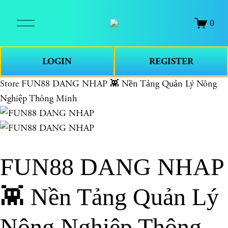
O
0
p
e
n
LOGIN
REGISTER
M
e
Store
FUN88 DANG NHAP 👾 Nền Tảng Quản Lý Nông
n
Nghiệp Thông Minh
u
FUN88 DANG NHAP
👾 Nền Tảng Quản Lý
Nông Nghiệp Thông