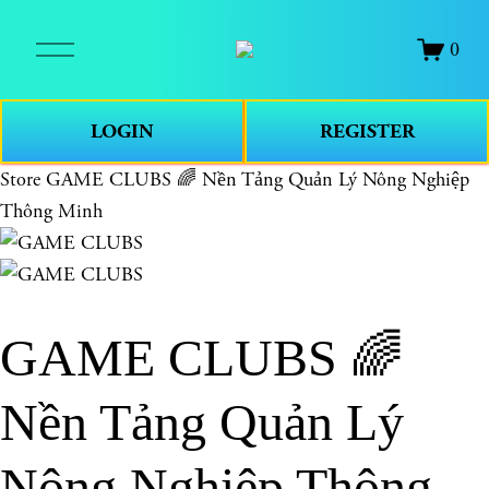
O
0
p
e
n
LOGIN
REGISTER
M
e
Store
GAME CLUBS 🌈 Nền Tảng Quản Lý Nông Nghiệp
n
Thông Minh
u
GAME CLUBS 🌈
Nền Tảng Quản Lý
Nông Nghiệp Thông