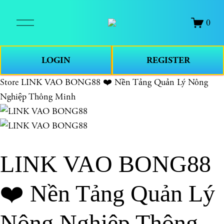
O
0
p
e
n
LOGIN
REGISTER
M
e
Store
LINK VAO BONG88 ❤️ Nền Tảng Quản Lý Nông
n
Nghiệp Thông Minh
u
LINK VAO BONG88
❤️ Nền Tảng Quản Lý
Nông Nghiệp Thông