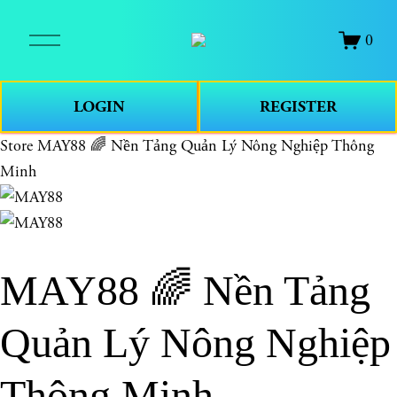
O
0
p
e
n
LOGIN
REGISTER
M
e
Store
MAY88 🌈 Nền Tảng Quản Lý Nông Nghiệp Thông
n
Minh
u
MAY88 🌈 Nền Tảng
Quản Lý Nông Nghiệp
Thông Minh