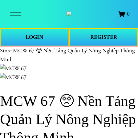
O
0
p
e
n
LOGIN
REGISTER
M
e
Store
MCW 67 🥺 Nền Tảng Quản Lý Nông Nghiệp Thông
n
Minh
u
MCW 67 🥺 Nền Tảng
Quản Lý Nông Nghiệp
Thông Minh