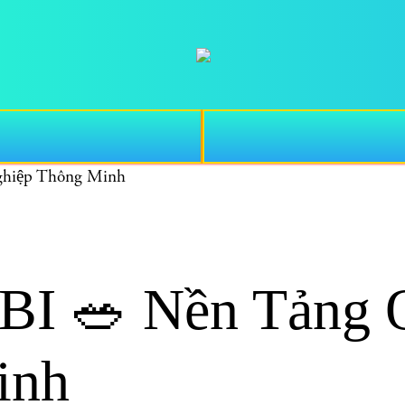
hiệp Thông Minh
🥗 Nền Tảng Q
inh