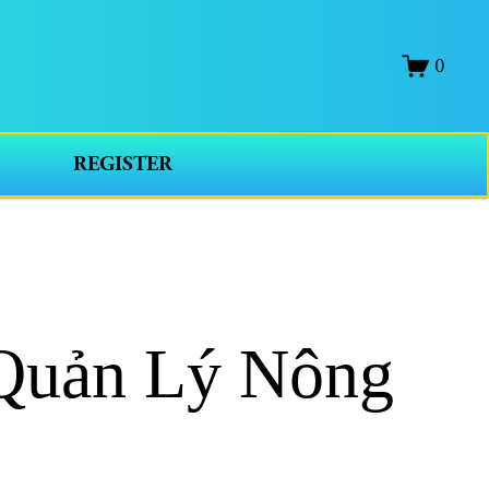
0
REGISTER
uản Lý Nông