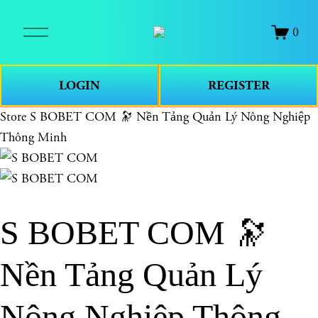
O
0
p
e
n
LOGIN
REGISTER
M
e
Store
S BOBET COM 🔭 Nền Tảng Quản Lý Nông Nghiệp
n
Thông Minh
u
S BOBET COM 🔭
Nền Tảng Quản Lý
Nông Nghiệp Thông