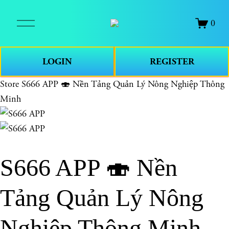
O
0
p
e
n
LOGIN
REGISTER
M
e
Store
S666 APP 🍣 Nền Tảng Quản Lý Nông Nghiệp Thông
n
Minh
u
S666 APP 🍣 Nền
Tảng Quản Lý Nông
Nghiệp Thông Minh