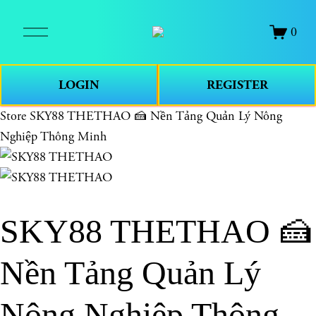
O
0
p
e
n
LOGIN
REGISTER
M
e
Store
SKY88 THETHAO 🍰 Nền Tảng Quản Lý Nông
n
Nghiệp Thông Minh
u
SKY88 THETHAO 🍰
Nền Tảng Quản Lý
Nông Nghiệp Thông