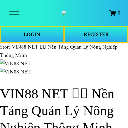
O
0
p
e
n
LOGIN
REGISTER
M
e
Store
VIN88 NET 🦸‍♀️ Nền Tảng Quản Lý Nông Nghiệp
n
Thông Minh
u
VIN88 NET 🦸‍♀️ Nền
Tảng Quản Lý Nông
Nghiệp Thông Minh