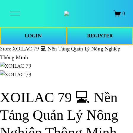
O
0
p
e
n
LOGIN
REGISTER
M
e
Store
XOILAC 79 💻 Nền Tảng Quản Lý Nông Nghiệp
n
Thông Minh
u
XOILAC 79 💻 Nền
Tảng Quản Lý Nông
Nghiệp Thông Minh